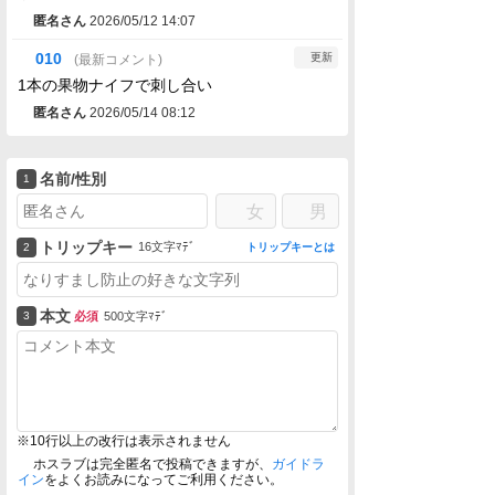
匿名さん
2026/05/12 14:07
010
更新
1本の果物ナイフで刺し合い
匿名さん
2026/05/14 08:12
名前/性別
女
男
トリップキー
16文字ﾏﾃﾞ
トリップキーとは
本文
必須
500文字ﾏﾃﾞ
※10行以上の改行は表示されません
ホスラブは完全匿名で投稿できますが、
ガイドラ
イン
をよくお読みになってご利用ください。