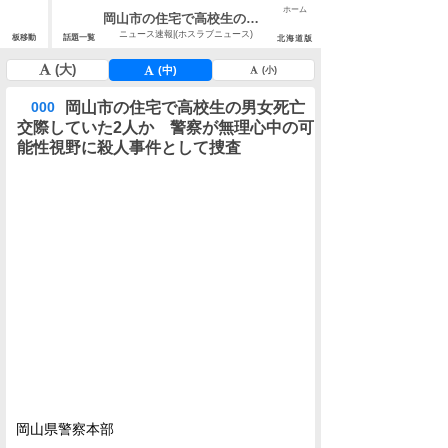
ホーム
岡山市の住宅で高校生の男女死亡 交際していた2人か 警察が無理心中の可能性視野に殺人事件として捜査
ニュース速報|(ホスラブニュース)
板移動
話題一覧
北海道版
(大)
(中)
(小)
岡山市の住宅で高校生の男女死亡
000
交際していた2人か 警察が無理心中の可
能性視野に殺人事件として捜査
岡山県警察本部