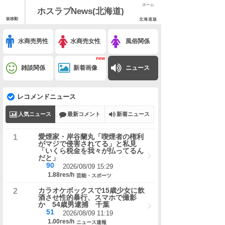
ホーム
ホスラブNews(北海道)
板移動
北海道版
水商売男性
水商売女性
風俗関係
雑談関係
新着画像
ニュース
レコメンドニュース
人気ニュース
最新コメント
新着ニュース
愛煙家・岸谷蘭丸「喫煙者の権利
がマジで侵害されてる」と私見
「いくら税金を我々が払ってるん
だと」
90
2026/08/09 15:29
1.88res/h
芸能・スポーツ
カラオケボックスで15歳少女に飲
酒させ性的暴行、スマホで撮影
か 54歳男逮捕 千葉
51
2026/08/09 11:19
1.00res/h
ニュース速報