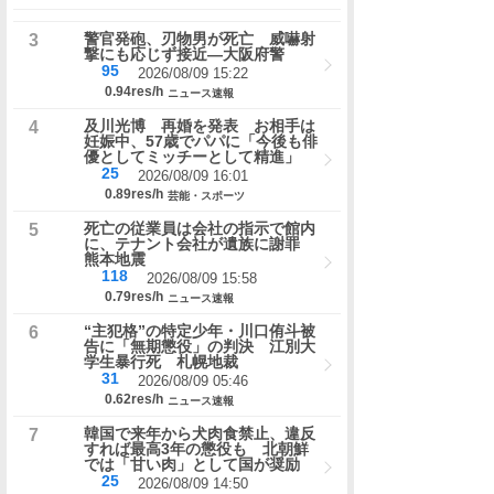
警官発砲、刃物男が死亡 威嚇射
撃にも応じず接近―大阪府警
95
2026/08/09 15:22
0.94res/h
ニュース速報
及川光博 再婚を発表 お相手は
妊娠中、57歳でパパに「今後も俳
優としてミッチーとして精進」
25
2026/08/09 16:01
0.89res/h
芸能・スポーツ
死亡の従業員は会社の指示で館内
に、テナント会社が遺族に謝罪
熊本地震
118
2026/08/09 15:58
0.79res/h
ニュース速報
“主犯格”の特定少年・川口侑斗被
告に「無期懲役」の判決 江別大
学生暴行死 札幌地裁
31
2026/08/09 05:46
0.62res/h
ニュース速報
韓国で来年から犬肉食禁止、違反
すれば最高3年の懲役も 北朝鮮
では「甘い肉」として国が奨励
25
2026/08/09 14:50