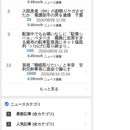
0.49res/h
ニュース速報
入院患者（90）の顔殴りケガさせ
たか 看護助手の男を逮捕 千葉
33
2026/08/09 11:09
0.46res/h
ニュース速報
配達中でもお構いなしに「駐禁シ
ール」ペタペタ 職務に忠実すぎ
る麻布の駐車監視員にネット猛批
判「バカげた取り締まり」
100
2026/08/09 16:19
0.45res/h
ニュース速報
首相「睡眠取りたい」と本音 甘
利元幹事長に面会で漏らす
1000
2026/06/14 15:54
0.39res/h
ニュース速報
もっと見る
ニュースカテゴリ
最新記事 (全カテゴリ)
人気記事 (全カテゴリ)