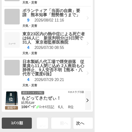
天気・災害
ボランティア「当面の自粛」要
請 熊本知事「態勢整うまで」
9
2026/08/02 11:16
天気・災害
東京23区内の熱中症による死亡者
は66人に 新規判明分は3日間で
31人 東京都監察医務院
ニュース
4
2026/07/30 08:55
天気・災害
日本製紙八代工場で煙突崩落 従
業員ら11人閉じ込め 2人救助も心
肺停止、9人安否不明【熊本・八
代市で震度6強】
4
2026/07/29 20:21
天気・災害
©ホスラブ小説
総合ランキング8位
もどってきたぜぃ！
結局ねw
106ﾍﾟｰｼﾞ
ｴｯｾｲ/日記
6人
8位
連載中
ｺﾒﾝﾄ順
前へ
次へ
1ﾍﾟｰｼﾞ