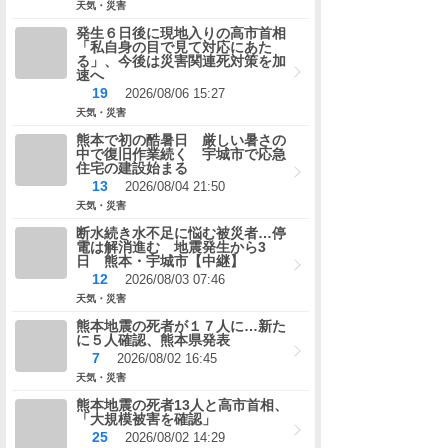
天気・災害
発生６日後に現地入りの高市首相
「私自身の目で見て対応にあた
る」、今後は災害関連死対策を加
速へ
19
2026/08/06 15:27
天気・災害
熊本で初の酷暑日 厳しい暑さの
中で復旧作業続く 宇城市で応急
住宅の建設始まる
13
2026/08/04 21:50
天気・災害
断水続き水不足に悩む被災者…停
電は解消進む 地震発生から3
日 熊本・宇城市【中継】
12
2026/08/03 07:46
天気・災害
熊本地震の死者が１７人に…新た
に５人確認、熊本県発表
7
2026/08/02 16:45
天気・災害
熊本地震の死者13人と高市首相、
「大規模被害を確認」
25
2026/08/02 14:29