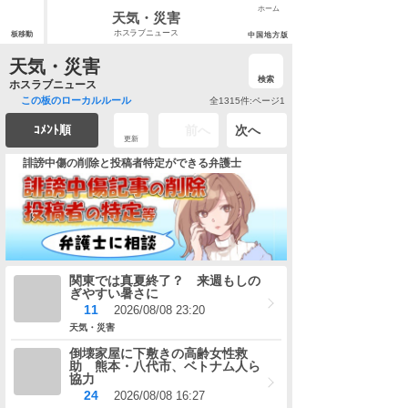
ホーム
天気・災害
ホスラブニュース
板移動
中国地方版
天気・災害
検索
ホスラブニュース
この板のローカルルール
全1315件:ページ1
ｺﾒﾝﾄ順
前へ
次へ
更新
誹謗中傷の削除と投稿者特定ができる弁護士
関東では真夏終了？ 来週もしの
ぎやすい暑さに
11
2026/08/08 23:20
天気・災害
倒壊家屋に下敷きの高齢女性救
助 熊本・八代市、ベトナム人ら
協力
24
2026/08/08 16:27